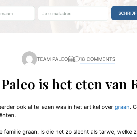
e vrijdag een gratis Paleo recept ontvangen?
rnaam
Je e-mailadres
TEAM PALEO
18 COMMENTS
Paleo is het eten van R
erder ook al te lezen was in het artikel over
graan
. 
ënten.
e familie graan. Is die net zo slecht als tarwe, welk