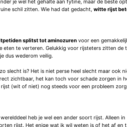
nder je wel het gehalte aan fytine, maar de beste opti
ruine schil zitten. Wie had dat gedacht,
witte rijst be
petiden splitst tot aminozuren
voor een gemakkelij
we eten te verteren. Gelukkig voor rijsteters zitten 
 je dus wederom veilig.
zo slecht is? Het is niet perse heel slecht maar ook 
 direct zichtbaar, het kan toch voor schade zorgen in h
rijst (wit of niet) nog steeds voor een probleem zorg
k werelddeel heb je wel een ander soort rijst. Alleen in 
orten rijst. Het enige wat ik wil weten is of het af en