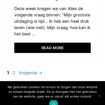
Deze week kregen we van Alies de
volgende vraag binnen: “Mijn grootste
uitdaging is tijd… Ik heb een heel druk
leven (wie niet). Mijn vraag: hoe kan ik
het best ...
READ MORE
Pagina
Pagina
1
2
Volgende
→
We gebruiken cookies om ervoor te zorgen dat onze website
zo soepel mogelijk draait. Als je doorgaat met het gebruiken
van de website, gaan we er vanuit dat ermee instemt.
© 2025 Elke Hap Telt
Ok