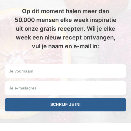
Op dit moment halen meer dan
50.000 mensen elke week inspiratie
uit onze gratis recepten. Wil je elke
week een nieuw recept ontvangen,
vul je naam en e-mail in:
Wil jij elke vrijdag een gratis Paleo recept ontvangen?
Je voornaam
Je e-mailadres