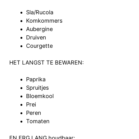
Sla/Rucola
Komkommers
Aubergine
Druiven
Courgette
HET LANGST TE BEWAREN:
Paprika
Spruitjes
Bloemkool
Prei
Peren
Tomaten
EN ERG LANG houdbaar: