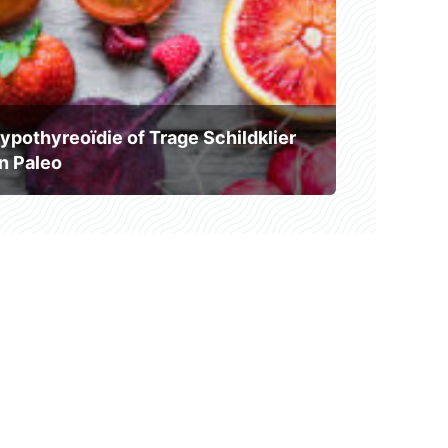
ypothyreoïdie of Trage Schildklier
n Paleo