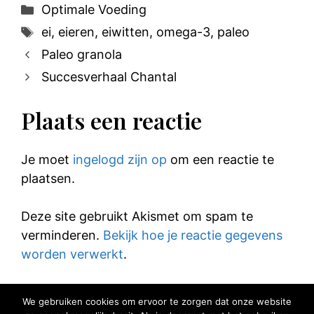
Categorieën
Optimale Voeding
Tags
ei
,
eieren
,
eiwitten
,
omega-3
,
paleo
Paleo granola
Succesverhaal Chantal
Plaats een reactie
Je moet
ingelogd zijn op
om een reactie te
plaatsen.
Deze site gebruikt Akismet om spam te
verminderen.
Bekijk hoe je reactie gegevens
worden verwerkt
.
We gebruiken cookies om ervoor te zorgen dat onze website