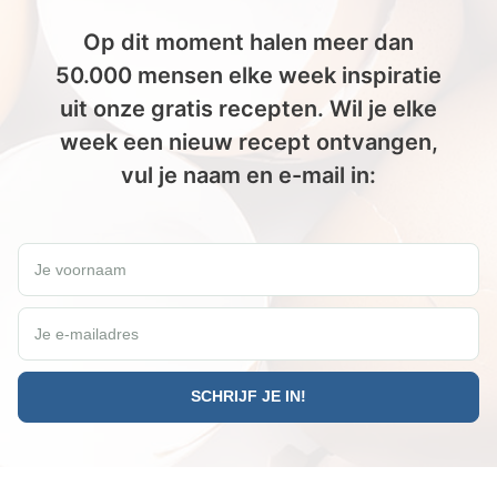
Op dit moment halen meer dan
50.000 mensen elke week inspiratie
uit onze gratis recepten. Wil je elke
week een nieuw recept ontvangen,
vul je naam en e-mail in:
Wil jij elke vrijdag een gratis Paleo recept ontvangen?
Je voornaam
Je e-mailadres