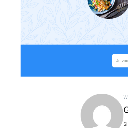
W
G
S