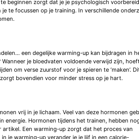
 te beginnen zorgt dat je je psychologisch voorbereid
je te focussen op je training. In verschillende ond
komen.
elen… een degelijke warming-up kan bijdragen in he
? Wanneer je bloedvaten voldoende verwijd zijn, hoef
den om verse zuurstof voor je spieren te ‘maken’. Dit
 zorgt bovendien voor minder stress op je hart.
nen vrij in je lichaam. Veel van deze hormonen gebr
 in energie. Hormonen tijdens het trainen, hebben no
er artikel. Een warming-up zorgt dat het proces van
 je warming-up verander je je lijf in een calorie-