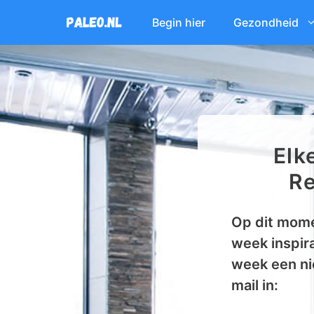
Ga
Begin hier
Gezondheid
naar
de
inhoud
Elk
Re
Op dit mome
week inspira
week een ni
mail in: