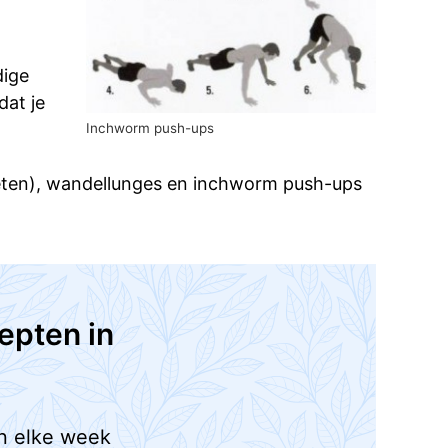
dige
dat je
Inchworm push-ups
oeten), wandellunges en inchworm push-ups
epten in
n elke week