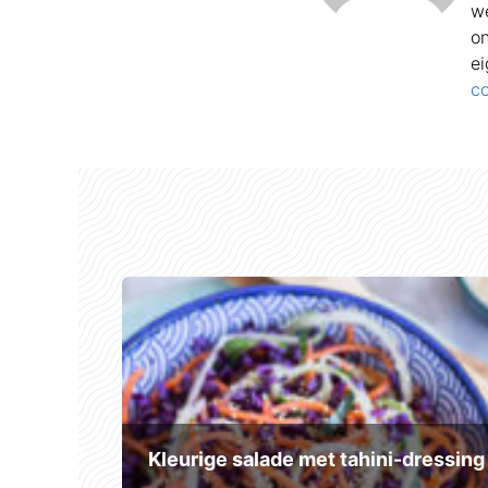
we
on
ei
co
Kleurige salade met tahini-dressing