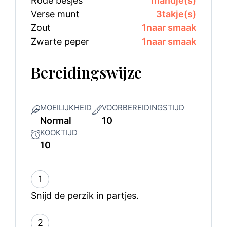
Rode besjes
1
handje(s)
Verse munt
3
takje(s)
Zout
1
naar smaak
Zwarte peper
1
naar smaak
Bereidingswijze
MOEILIJKHEID
VOORBEREIDINGSTIJD
Normal
10
KOOKTIJD
10
1
Snijd de perzik in partjes.
2