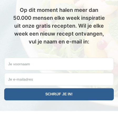
Op dit moment halen meer dan
50.000 mensen elke week inspiratie
uit onze gratis recepten. Wil je elke
week een nieuw recept ontvangen,
vul je naam en e-mail in:
Wil jij elke vrijdag een gratis Paleo recept ontvangen?
Je voornaam
Je e-mailadres