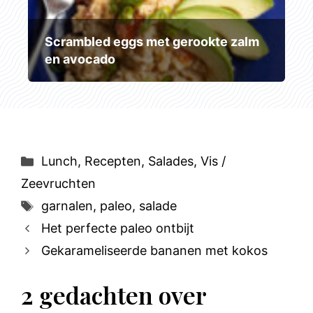
Scrambled eggs met gerookte zalm
en avocado
Categorieën
Lunch
,
Recepten
,
Salades
,
Vis /
Zeevruchten
Tags
garnalen
,
paleo
,
salade
Het perfecte paleo ontbijt
Gekarameliseerde bananen met kokos
2 gedachten over