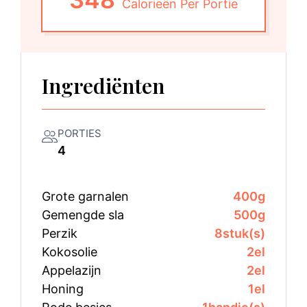
Calorieën Per Portie
Ingrediënten
PORTIES
4
Grote garnalen
400
g
Gemengde sla
500
g
Perzik
8
stuk(s)
Kokosolie
2
el
Appelazijn
2
el
Honing
1
el