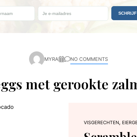
e vrijdag een gratis Paleo recept ontvangen?
rnaam
Je e-mailadres
MYRA
NO COMMENTS
ggs met gerookte zal
,
VISGERECHTEN
EIERG
Scramble