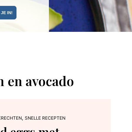
m en avocado
,
ERECHTEN
SNELLE RECEPTEN
d eggs met