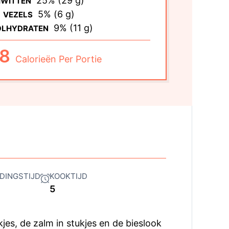
25% (29 g)
IWITTEN
5% (6 g)
VEZELS
9% (11 g)
OLHYDRATEN
8
Calorieën Per Portie
DINGSTIJD
KOOKTIJD
5
kjes, de zalm in stukjes en de bieslook