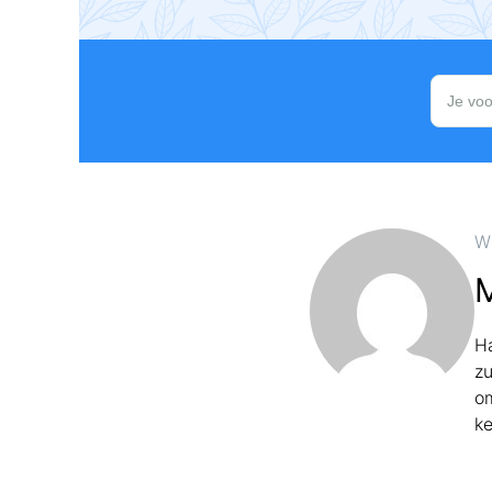
W
Ha
zu
om
ke