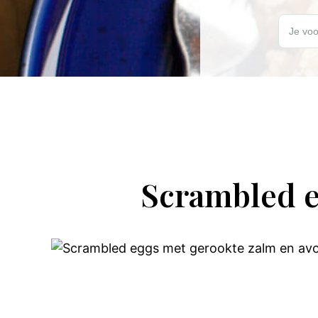
Wil jij elk
Je voo
Scrambled e