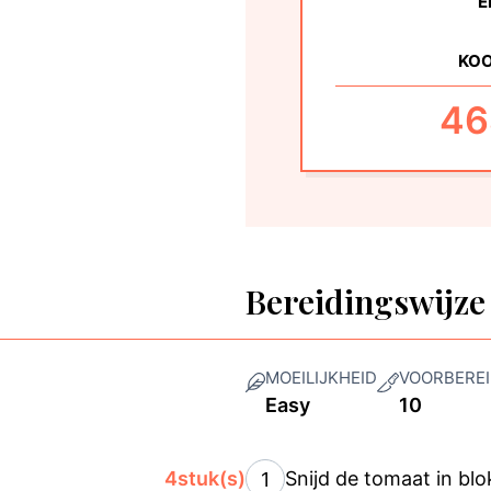
E
KO
46
Bereidingswijze
MOEILIJKHEID
VOORBEREI
Easy
10
4
stuk(s)
Snijd de tomaat in blo
1