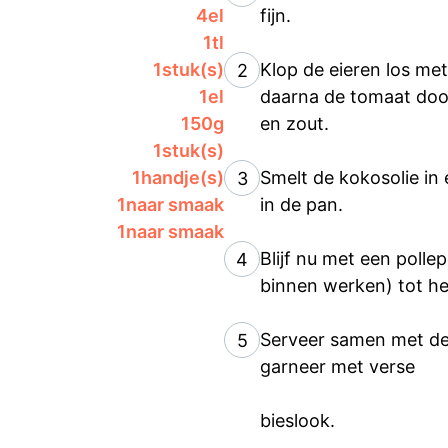
4
el
fijn.
1
tl
1
stuk(s)
Klop de eieren los me
2
1
el
daarna de tomaat doo
150
g
en zout.
1
stuk(s)
1
handje(s)
Smelt de kokosolie in
3
1
naar smaak
in de pan.
1
naar smaak
Blijf nu met een polle
4
binnen werken) tot het
Serveer samen met de
5
garneer met verse
bieslook.