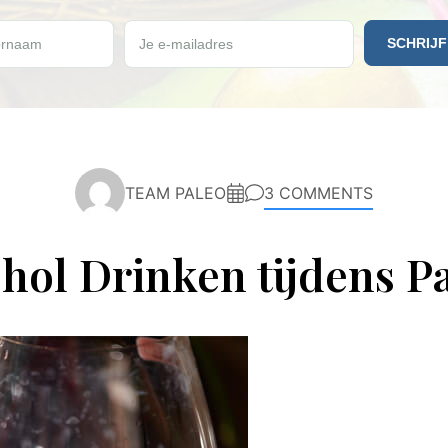
e vrijdag een gratis Paleo recept ontvangen?
rnaam
Je e-mailadres
TEAM PALEO
3 COMMENTS
hol Drinken tijdens P