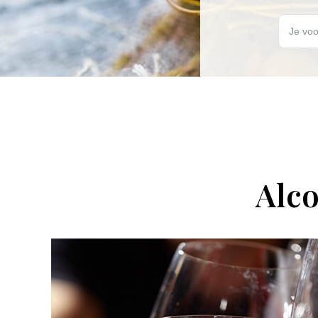
Wil jij elk
Je voo
Alco