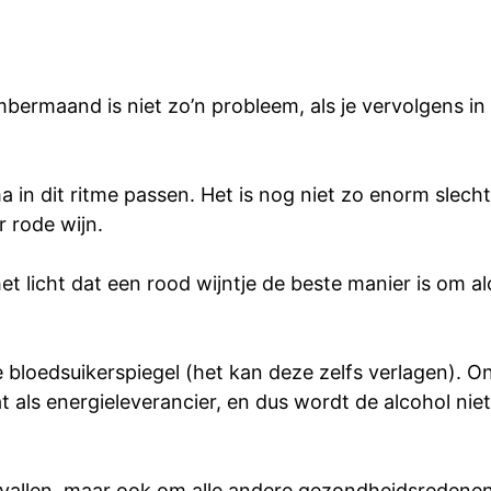
ermaand is niet zo’n probleem, als je vervolgens in
 in dit ritme passen. Het is nog niet zo enorm slecht
 rode wijn.
licht dat een rood wijntje de beste manier is om alc
de bloedsuikerspiegel (het kan deze zelfs verlagen). O
aat als energieleverancier, en dus wordt de alcohol ni
te vallen, maar ook om alle andere gezondheidsredene