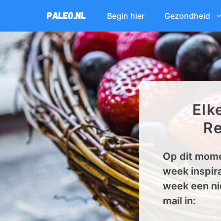
Ga
Begin hier
Gezondheid
naar
de
inhoud
Elk
Re
Op dit mome
week inspira
week een ni
mail in: