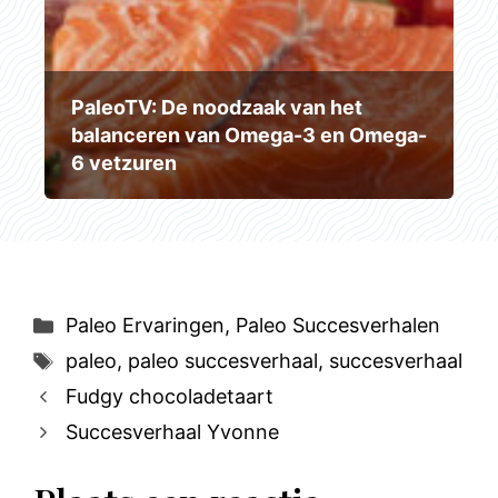
PaleoTV: De noodzaak van het
balanceren van Omega-3 en Omega-
6 vetzuren
Categorieën
Paleo Ervaringen
,
Paleo Succesverhalen
Tags
paleo
,
paleo succesverhaal
,
succesverhaal
Fudgy chocoladetaart
Succesverhaal Yvonne