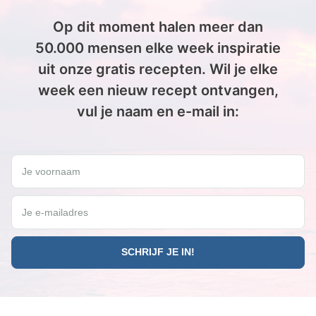
Op dit moment halen meer dan
50.000 mensen elke week inspiratie
uit onze gratis recepten. Wil je elke
week een nieuw recept ontvangen,
vul je naam en e-mail in:
Wil jij elke vrijdag een gratis Paleo recept ontvangen?
Je voornaam
Je e-mailadres