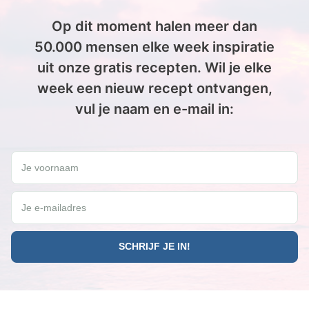
Op dit moment halen meer dan
50.000 mensen elke week inspiratie
uit onze gratis recepten. Wil je elke
week een nieuw recept ontvangen,
vul je naam en e-mail in:
Wil jij elke vrijdag een gratis Paleo recept ontvangen?
Je voornaam
Je e-mailadres