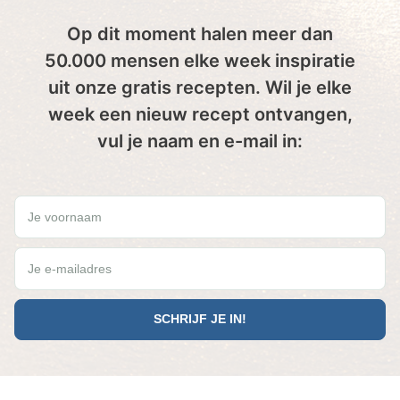
Op dit moment halen meer dan
50.000 mensen elke week inspiratie
uit onze gratis recepten. Wil je elke
week een nieuw recept ontvangen,
vul je naam en e-mail in:
Wil jij elke vrijdag een gratis Paleo recept ontvangen?
Je voornaam
Je e-mailadres