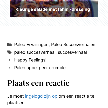
Kleurige salade met tahini-dressing
Categorieën
Paleo Ervaringen
,
Paleo Succesverhalen
Tags
paleo succesverhaal
,
succesverhaal
Happy Feelings!
Paleo appel peer crumble
Plaats een reactie
Je moet
ingelogd zijn op
om een reactie te
plaatsen.