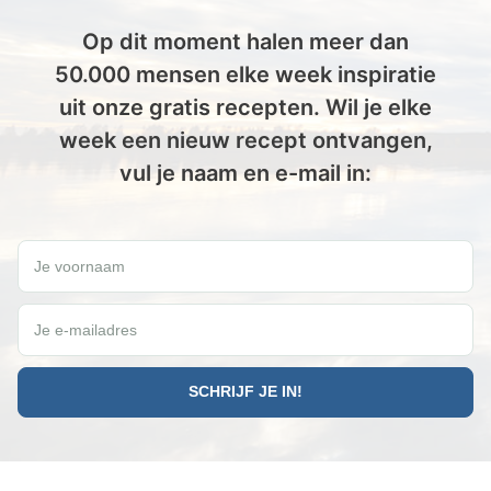
Op dit moment halen meer dan
50.000 mensen elke week inspiratie
uit onze gratis recepten. Wil je elke
week een nieuw recept ontvangen,
vul je naam en e-mail in:
Wil jij elke vrijdag een gratis Paleo recept ontvangen?
Je voornaam
Je e-mailadres