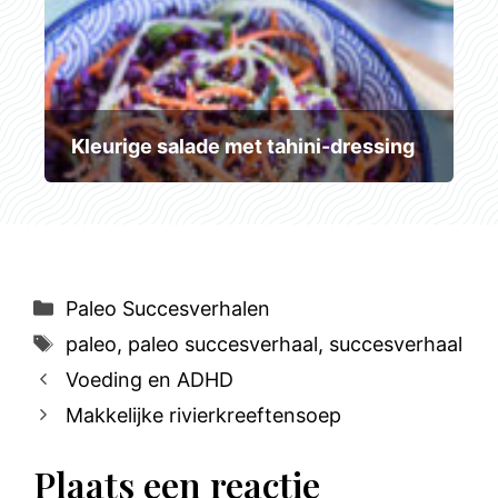
Kleurige salade met tahini-dressing
Categorieën
Paleo Succesverhalen
Tags
paleo
,
paleo succesverhaal
,
succesverhaal
Voeding en ADHD
Makkelijke rivierkreeftensoep
Plaats een reactie