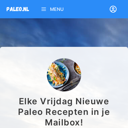
Ga
MENU
naar
de
inhoud
Elke Vrijdag Nieuwe
Paleo Recepten in je
Mailbox!