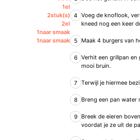
1
el
2
stuk(s)
Voeg de knoflook, ver
4
2
el
kneed nog een keer do
1
naar smaak
1
naar smaak
Maak 4 burgers van h
5
Verhit een grillpan en
6
mooi bruin.
Terwijl je hiermee bez
7
Breng een pan water m
8
Breek de eieren boven
9
voordat je ze uit de 