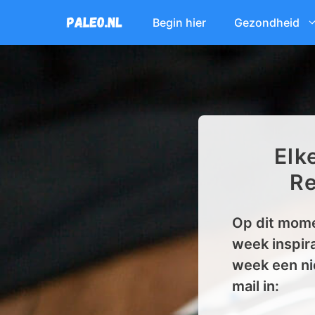
Ga
Begin hier
Gezondheid
naar
de
inhoud
Elk
Re
Op dit mome
week inspira
week een ni
mail in: