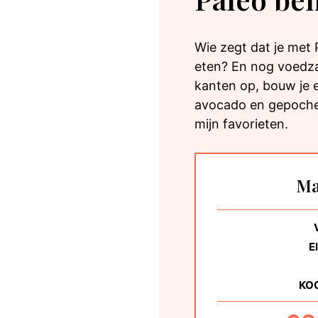
Wie zegt dat je met 
eten? En nog voedza
kanten op, bouw je e
avocado en gepochee
mijn favorieten.
Ma
E
KO