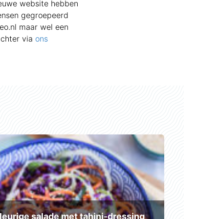
ieuwe website hebben
mensen gegroepeerd
leo.nl maar wel een
achter via
ons
leurige salade met tahini-dressing