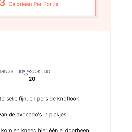
3
Calorieën Per Portie
DINGSTIJD
KOOKTIJD
20
erselie fijn, en pers de knoflook.
van de avocado's in plakjes.
 kom en kneed hier één ei doorheen.