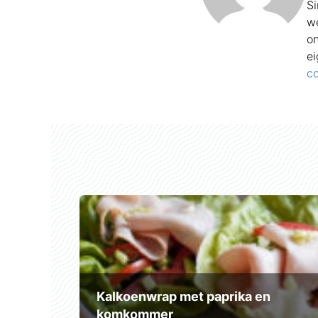
S
we
on
ei
co
Kalkoenwrap met paprika en
komkommer