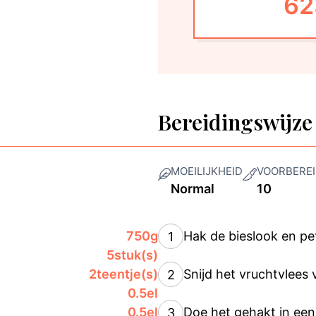
62
Bereidingswijze
MOEILIJKHEID
VOORBEREI
Normal
10
750
g
Hak de bieslook en pet
1
5
stuk(s)
2
teentje(s)
Snijd het vruchtvlees 
2
0.5
el
0.5
el
Doe het gehakt in een
3