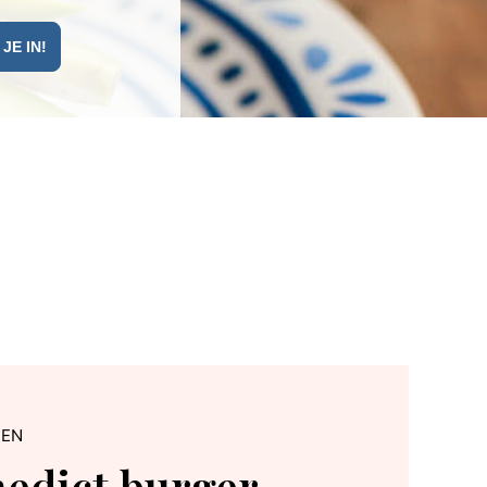
TEN
nedict burger