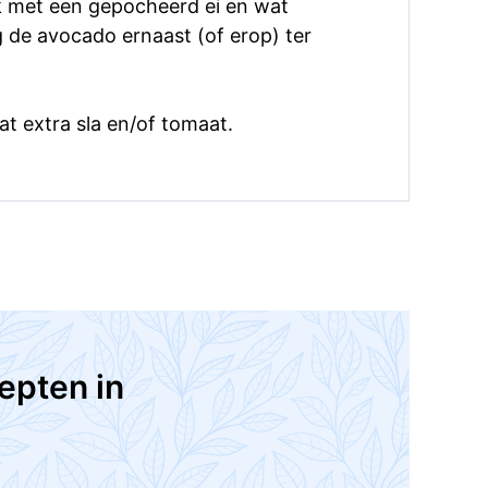
k met een gepocheerd ei en wat
 de avocado ernaast (of erop) ter
t extra sla en/of tomaat.
epten in