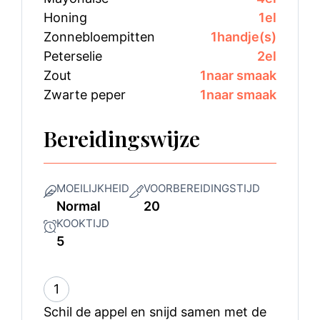
Honing
1
el
Zonnebloempitten
1
handje(s)
Peterselie
2
el
Zout
1
naar smaak
Zwarte peper
1
naar smaak
Bereidingswijze
MOEILIJKHEID
VOORBEREIDINGSTIJD
Normal
20
KOOKTIJD
5
1
Schil de appel en snijd samen met de