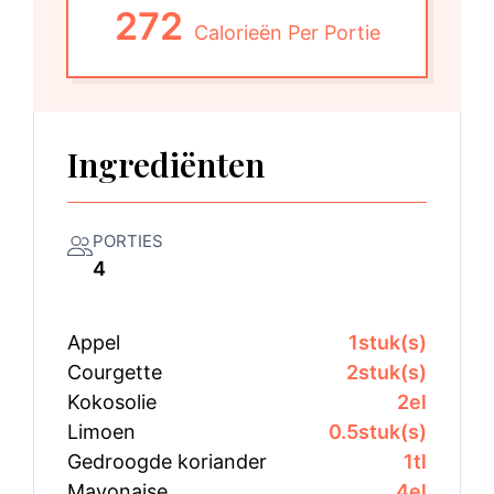
272
Calorieën Per Portie
Ingrediënten
PORTIES
4
Appel
1
stuk(s)
Courgette
2
stuk(s)
Kokosolie
2
el
Limoen
0.5
stuk(s)
Gedroogde koriander
1
tl
Mayonaise
4
el