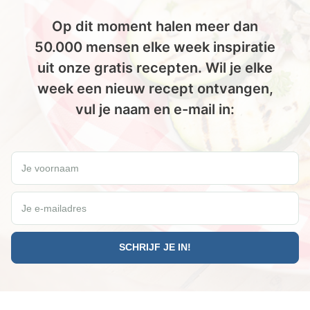
Op dit moment halen meer dan
50.000 mensen elke week inspiratie
uit onze gratis recepten. Wil je elke
week een nieuw recept ontvangen,
vul je naam en e-mail in:
Wil jij elke vrijdag een gratis Paleo recept ontvangen?
Je voornaam
Je e-mailadres