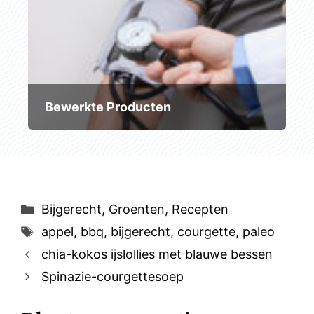
Bewerkte Producten
Categorieën
Bijgerecht
,
Groenten
,
Recepten
Tags
appel
,
bbq
,
bijgerecht
,
courgette
,
paleo
chia-kokos ijslollies met blauwe bessen
Spinazie-courgettesoep