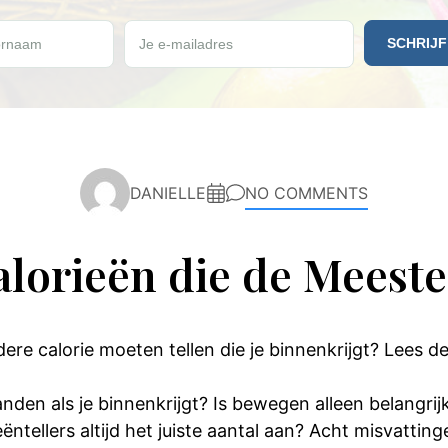
e vrijdag een gratis Paleo recept ontvangen?
rnaam
Je e-mailadres
DANIELLE
NO COMMENTS
alorieën die de Meest
edere calorie moeten tellen die je binnenkrijgt? Lees
anden als je binnenkrijgt? Is bewegen alleen belangri
ëntellers altijd het juiste aantal aan? Acht misvatting