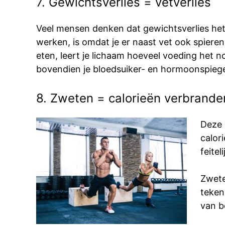
7. Gewichtsverlies = vetverlies
Veel mensen denken dat gewichtsverlies hetze
werken, is omdat je er naast vet ook spieren
eten, leert je lichaam hoeveel voeding het n
bovendien je bloedsuiker- en hormoonspiegel
8. Zweten = calorieën verbrande
Deze 
calor
feitel
Zwete
teken 
van 