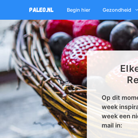
Ga
Begin hier
Gezondheid
naar
de
inhoud
Elk
Re
Op dit mome
week inspira
week een ni
mail in: