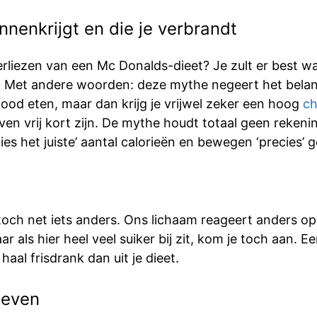
innenkrijgt en die je verbrandt
erliezen van een Mc Donalds-dieet? Je zult er best w
el. Met andere woorden: deze mythe negeert het bela
tfood eten, maar dan krijg je vrijwel zeker een hoog
ch
n vrij kort zijn. De mythe houdt totaal geen rekenin
 het juiste’ aantal calorieën en bewegen ‘precies’ ge
 toch net iets anders. Ons lichaam reageert anders op
ar als hier heel veel suiker bij zit, kom je toch aan. Ee
haal frisdrank dan uit je dieet.
geven