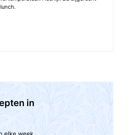
e lunch.
epten in
n elke week