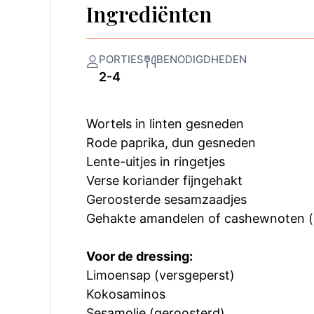
Ingrediënten
PORTIES
BENODIGDHEDEN
2-4
Wortels in linten gesneden
Rode paprika, dun gesneden
Lente-uitjes in ringetjes
Verse koriander fijngehakt
Geroosterde sesamzaadjes
Gehakte amandelen of cashewnoten (
Voor de dressing:
Limoensap (versgeperst)
Kokosaminos
Sesamolie (geroosterd)