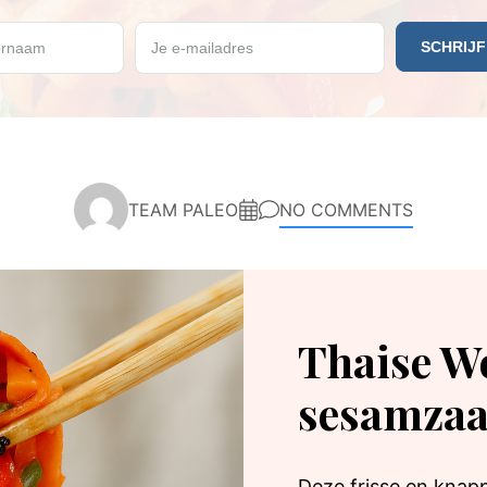
e vrijdag een gratis Paleo recept ontvangen?
rnaam
Je e-mailadres
TEAM PALEO
NO COMMENTS
Thaise W
sesamzaa
Deze frisse en knap