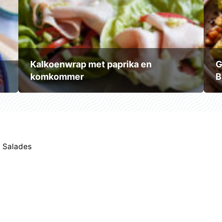
Kalkoenwrap met paprika en
G
komkommer
B
,
Salades