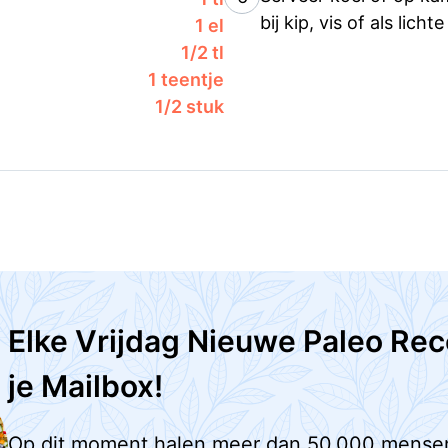
bij kip, vis of als licht
1 el
1/2 tl
1 teentje
1/2 stuk
Elke Vrijdag Nieuwe Paleo Rec
je Mailbox!
Op dit moment halen meer dan 50.000 mense