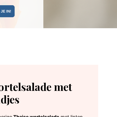
ortelsalade met
djes
perige
Thaise wortelsalade
met linten