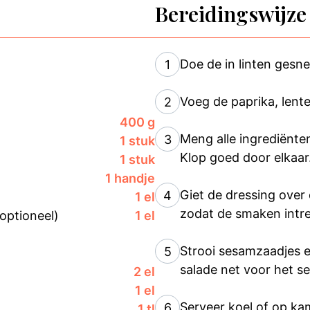
Bereidingswijze
Doe de in linten gesn
1
Voeg de paprika, lente
2
400 g
Meng alle ingrediënte
3
1 stuk
Klop goed door elkaar
1 stuk
1 handje
Giet de dressing over
4
1 el
zodat de smaken intr
optioneel)
1 el
Strooi sesamzaadjes 
5
salade net voor het s
2 el
1 el
Serveer koel of op kam
6
1 tl