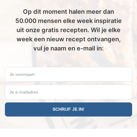
Op dit moment halen meer dan
50.000 mensen elke week inspiratie
uit onze gratis recepten. Wil je elke
week een nieuw recept ontvangen,
vul je naam en e-mail in:
Wil jij elke vrijdag een gratis Paleo recept ontvangen?
Je voornaam
Je e-mailadres