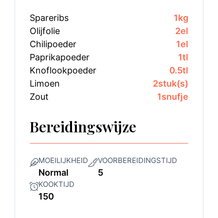
Spareribs
1
kg
Olijfolie
2
el
Chilipoeder
1
el
Paprikapoeder
1
tl
Knoflookpoeder
0.5
tl
Limoen
2
stuk(s)
Zout
1
snufje
Bereidingswijze
MOEILIJKHEID
VOORBEREIDINGSTIJD
Normal
5
KOOKTIJD
150