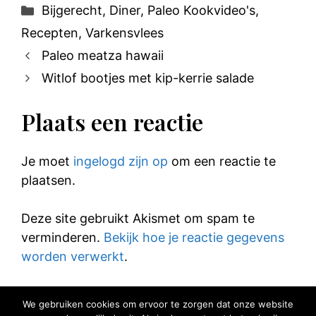
Categorieën
Bijgerecht
,
Diner
,
Paleo Kookvideo's
,
Recepten
,
Varkensvlees
Paleo meatza hawaii
Witlof bootjes met kip-kerrie salade
Plaats een reactie
Je moet
ingelogd zijn op
om een reactie te
plaatsen.
Deze site gebruikt Akismet om spam te
verminderen.
Bekijk hoe je reactie gegevens
worden verwerkt
.
We gebruiken cookies om ervoor te zorgen dat onze website