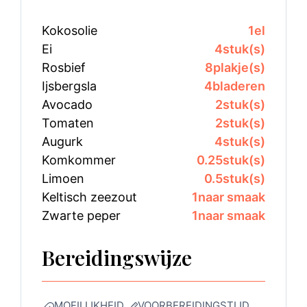
Kokosolie
1
el
Ei
4
stuk(s)
Rosbief
8
plakje(s)
Ijsbergsla
4
bladeren
Avocado
2
stuk(s)
Tomaten
2
stuk(s)
Augurk
4
stuk(s)
Komkommer
0.25
stuk(s)
Limoen
0.5
stuk(s)
Keltisch zeezout
1
naar smaak
Zwarte peper
1
naar smaak
Bereidingswijze
MOEILIJKHEID
VOORBEREIDINGSTIJD