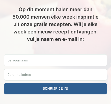
Op dit moment halen meer dan
50.000 mensen elke week inspiratie
uit onze gratis recepten. Wil je elke
week een nieuw recept ontvangen,
vul je naam en e-mail in:
Wil jij elke vrijdag een gratis Paleo recept ontvangen?
Je voornaam
Je e-mailadres