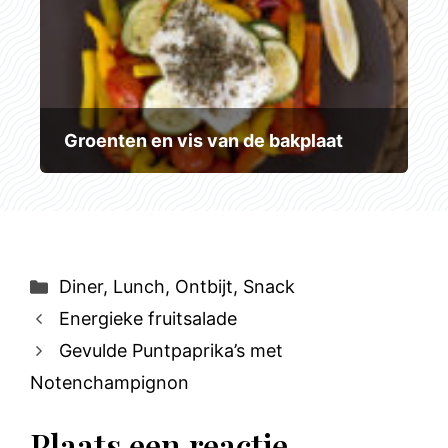
Groenten en vis van de bakplaat
Categorieën
Diner
,
Lunch
,
Ontbijt
,
Snack
Energieke fruitsalade
Gevulde Puntpaprika’s met
Notenchampignon
Plaats een reactie