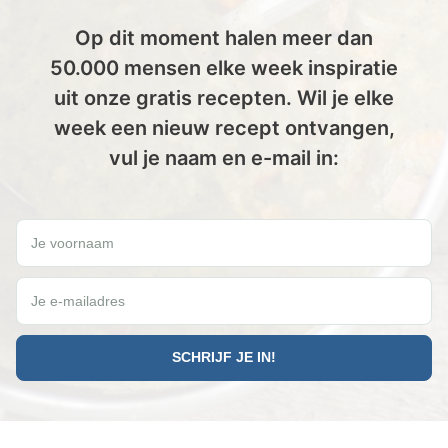
Op dit moment halen meer dan
50.000 mensen elke week inspiratie
uit onze gratis recepten. Wil je elke
week een nieuw recept ontvangen,
vul je naam en e-mail in:
Wil jij elke vrijdag een gratis Paleo recept ontvangen?
Je voornaam
Je e-mailadres