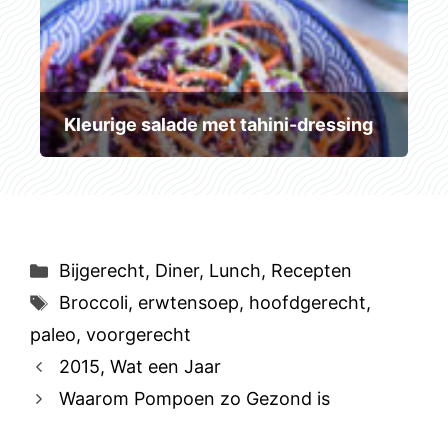
Kleurige salade met tahini-dressing
Categorieën
Bijgerecht
,
Diner
,
Lunch
,
Recepten
Tags
Broccoli
,
erwtensoep
,
hoofdgerecht
,
paleo
,
voorgerecht
2015, Wat een Jaar
Waarom Pompoen zo Gezond is