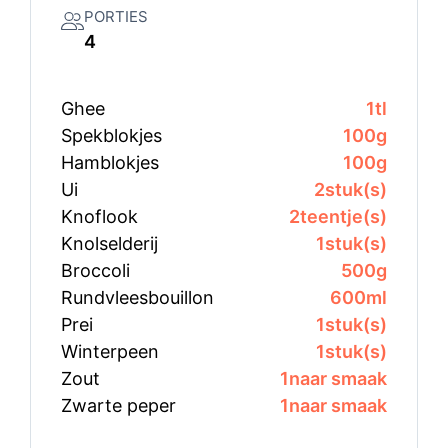
PORTIES
4
Ghee
1
tl
Spekblokjes
100
g
Hamblokjes
100
g
Ui
2
stuk(s)
Knoflook
2
teentje(s)
Knolselderij
1
stuk(s)
Broccoli
500
g
Rundvleesbouillon
600
ml
Prei
1
stuk(s)
Winterpeen
1
stuk(s)
Zout
1
naar smaak
Zwarte peper
1
naar smaak