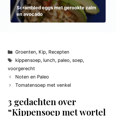
Scrambled eggs met gerookte zalm
en avocado
Categorieën
Groenten
,
Kip
,
Recepten
Tags
kippensoep
,
lunch
,
paleo
,
soep
,
voorgerecht
Noten en Paleo
Tomatensoep met venkel
3 gedachten over
“Kippensoep met wortel