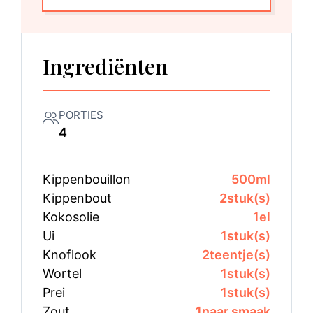
Ingrediënten
PORTIES
4
Kippenbouillon
500
ml
Kippenbout
2
stuk(s)
Kokosolie
1
el
Ui
1
stuk(s)
Knoflook
2
teentje(s)
Wortel
1
stuk(s)
Prei
1
stuk(s)
Zout
1
naar smaak