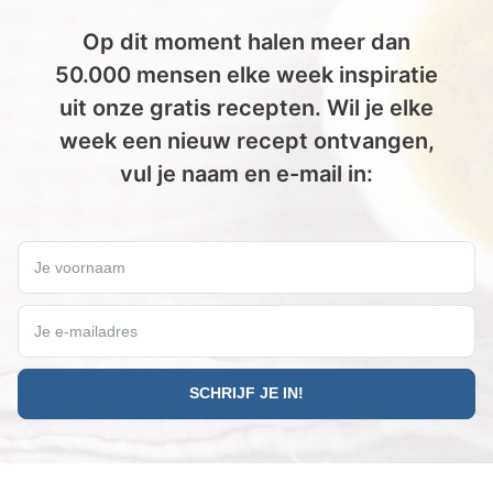
Op dit moment halen meer dan
50.000 mensen elke week inspiratie
uit onze gratis recepten. Wil je elke
week een nieuw recept ontvangen,
vul je naam en e-mail in:
Wil jij elke vrijdag een gratis Paleo recept ontvangen?
Je voornaam
Je e-mailadres