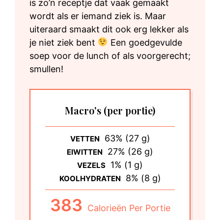
is zo’n receptje dat vaak gemaakt
wordt als er iemand ziek is. Maar
uiteraard smaakt dit ook erg lekker als
je niet ziek bent
Een goedgevulde
soep voor de lunch of als voorgerecht;
smullen!
Macro's
(per portie)
63% (27 g)
VETTEN
27% (26 g)
EIWITTEN
1% (1 g)
VEZELS
8% (8 g)
KOOLHYDRATEN
383
Calorieën Per Portie