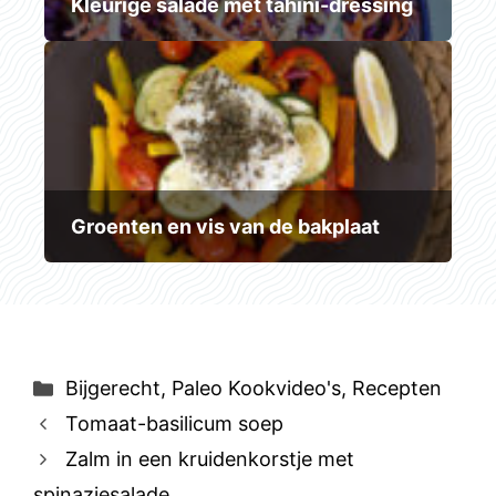
Kleurige salade met tahini-dressing
Groenten en vis van de bakplaat
Categorieën
Bijgerecht
,
Paleo Kookvideo's
,
Recepten
Tomaat-basilicum soep
Zalm in een kruidenkorstje met
spinaziesalade