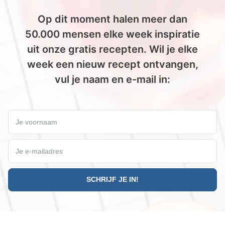
Op dit moment halen meer dan
50.000 mensen elke week inspiratie
uit onze gratis recepten. Wil je elke
week een nieuw recept ontvangen,
vul je naam en e-mail in:
Wil jij elke vrijdag een gratis Paleo recept ontvangen?
Je voornaam
Je e-mailadres