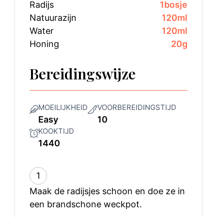
Radijs
1
bosje
Natuurazijn
120
ml
Water
120
ml
Honing
20
g
Bereidingswijze
MOEILIJKHEID
VOORBEREIDINGSTIJD
Easy
10
KOOKTIJD
1440
1
Maak de radijsjes schoon en doe ze in
een brandschone weckpot.