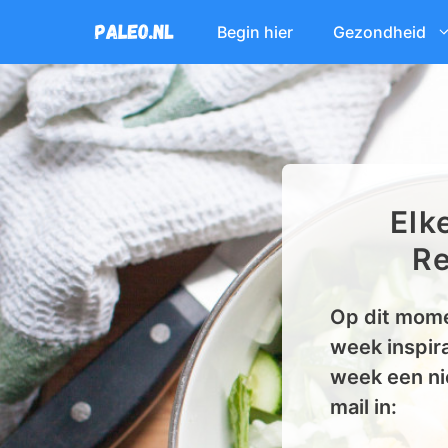
Ga
Begin hier
Gezondheid
naar
de
inhoud
Elk
Re
Op dit mome
week inspira
week een ni
mail in: