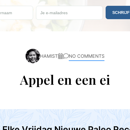
e vrijdag een gratis Paleo recept ontvangen?
rnaam
Je e-mailadres
HAMIST
NO COMMENTS
Appel en een ei
Elke Vrijdag Nieuwe Paleo Rec