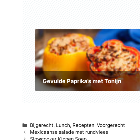
Gevulde Paprika’s met Tonijn
Categorieën
Bijgerecht
,
Lunch
,
Recepten
,
Voorgerecht
Mexicaanse salade met rundvlees
Slowcooker Kippen Soep