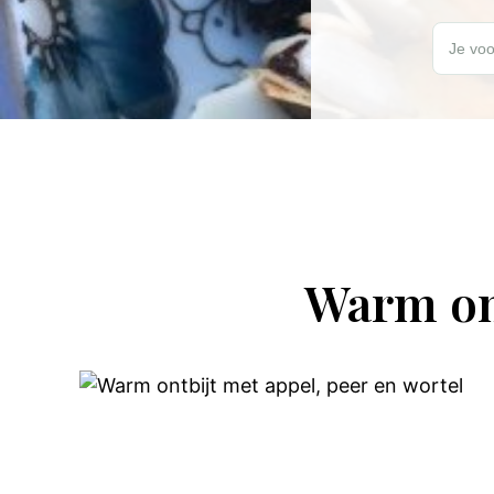
Wil jij elk
Je voo
Warm ont