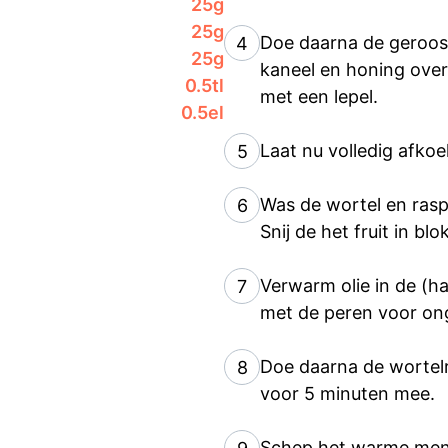
25
g
25
g
Doe daarna de geroost
4
25
g
kaneel en honing over
0.5
tl
met een lepel.
0.5
el
Laat nu volledig afkoe
5
Was de wortel en rasp
6
Snij de het fruit in blok
Verwarm olie in de (h
7
met de peren voor on
Doe daarna de wortelr
8
voor 5 minuten mee.
Schep het warme meng