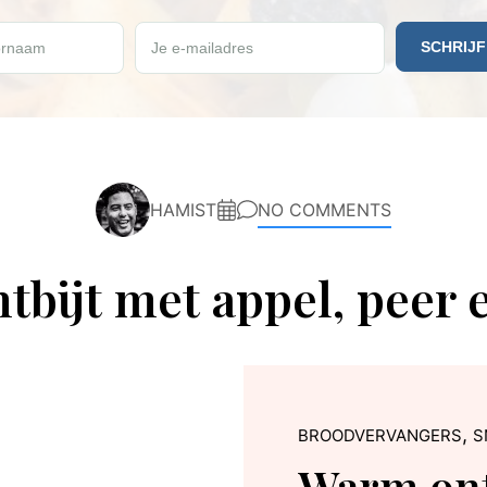
e vrijdag een gratis Paleo recept ontvangen?
rnaam
Je e-mailadres
HAMIST
NO COMMENTS
bijt met appel, peer 
,
BROODVERVANGERS
S
Warm ont