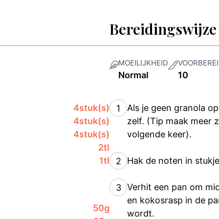
Bereidingswijze
MOEILIJKHEID
VOORBEREI
Normal
10
4
stuk(s)
Als je geen granola o
1
4
stuk(s)
zelf. (Tip maak meer 
4
stuk(s)
volgende keer).
2
tl
1
tl
Hak de noten in stukj
2
Verhit een pan om mid
3
en kokosrasp in de pan
50
g
wordt.