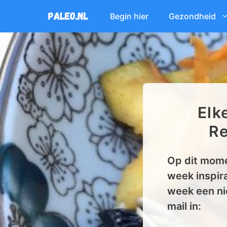
Ga
Begin hier
Gezondheid
naar
de
inhoud
Elk
Re
Op dit mome
week inspira
week een ni
mail in: