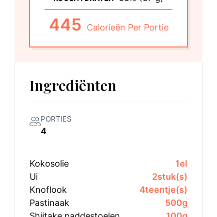
445
Calorieën Per Portie
Ingrediënten
PORTIES
4
Kokosolie
1
el
Ui
2
stuk(s)
Knoflook
4
teentje(s)
Pastinaak
500
g
Shiitake paddestoelen
100
g