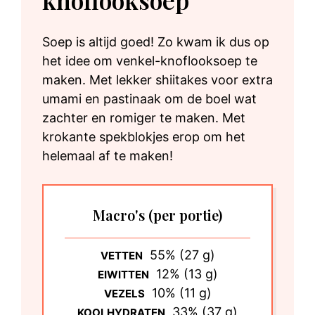
Soep is altijd goed! Zo kwam ik dus op
het idee om venkel-knoflooksoep te
maken. Met lekker shiitakes voor extra
umami en pastinaak om de boel wat
zachter en romiger te maken. Met
krokante spekblokjes erop om het
helemaal af te maken!
Macro's
(per portie)
55% (27 g)
VETTEN
12% (13 g)
EIWITTEN
10% (11 g)
VEZELS
33% (37 g)
KOOLHYDRATEN