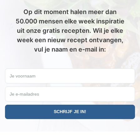
Op dit moment halen meer dan
50.000 mensen elke week inspiratie
uit onze gratis recepten. Wil je elke
week een nieuw recept ontvangen,
vul je naam en e-mail in:
Wil jij elke vrijdag een gratis Paleo recept ontvangen?
Je voornaam
Je e-mailadres