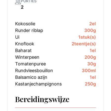
PORTIES
2
Kokosolie
2
el
Runder riblap
300
g
Ui
1
stuk(s)
Knoflook
2
teentje(s)
Baharat
1
el
Winterpeen
200
g
Tomatenpuree
30
g
Rundvleesbouillon
300
ml
Balsamico azijn
1
el
Kastanjechampignons
250
g
Bereidingswijze