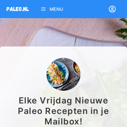
Ga
MENU
naar
de
inhoud
Elke Vrijdag Nieuwe
Paleo Recepten in je
Mailbox!