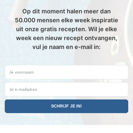
Op dit moment halen meer dan
50.000 mensen elke week inspiratie
uit onze gratis recepten. Wil je elke
week een nieuw recept ontvangen,
vul je naam en e-mail in:
Wil jij elke vrijdag een gratis Paleo recept ontvangen?
Je voornaam
Je e-mailadres