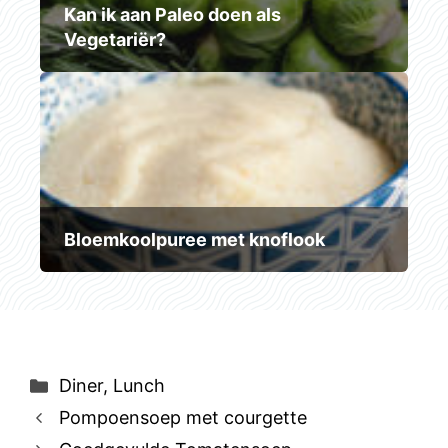
Kan ik aan Paleo doen als
Vegetariër?
Bloemkoolpuree met knoflook
Categorieën
Diner
,
Lunch
Pompoensoep met courgette