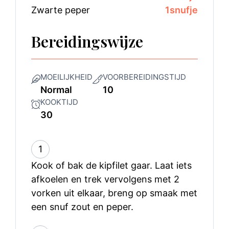
Zwarte peper
1
snufje
Bereidingswijze
MOEILIJKHEID
VOORBEREIDINGSTIJD
Normal
10
KOOKTIJD
30
1
Kook of bak de kipfilet gaar. Laat iets
afkoelen en trek vervolgens met 2
vorken uit elkaar, breng op smaak met
een snuf zout en peper.