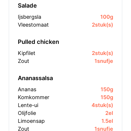
Salade
Ijsbergsla
100
g
Vleestomaat
2
stuk(s)
Pulled chicken
Kipfilet
2
stuk(s)
Zout
1
snufje
Ananassalsa
Ananas
150
g
Komkommer
150
g
Lente-ui
4
stuk(s)
Olijfolie
2
el
Limoensap
1.5
el
Zout
1
snufje