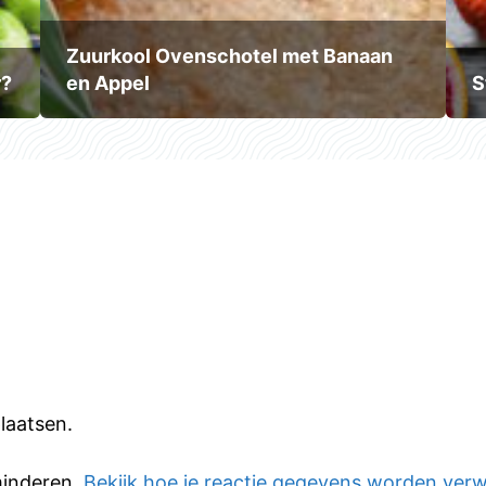
Zuurkool Ovenschotel met Banaan
r?
en Appel
S
laatsen.
minderen.
Bekijk hoe je reactie gegevens worden ver