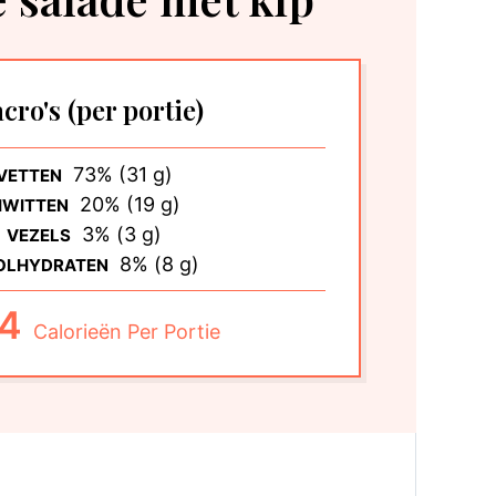
cro's
(per portie)
73% (31 g)
VETTEN
20% (19 g)
IWITTEN
3% (3 g)
VEZELS
8% (8 g)
OLHYDRATEN
4
Calorieën Per Portie