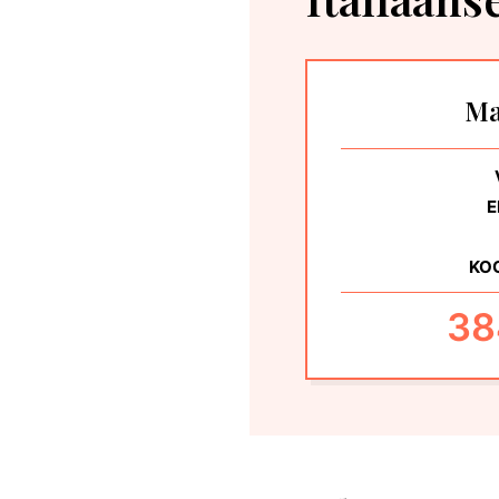
Ma
E
KO
38