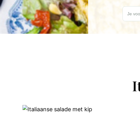
Wil jij elk
Je voo
I