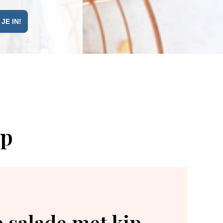
ip
e salade met kip