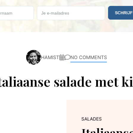
e vrijdag een gratis Paleo recept ontvangen?
rnaam
Je e-mailadres
HAMIST
NO COMMENTS
taliaanse salade met k
SALADES
Italiaans