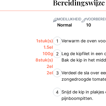
Bereidingswijze
MOEILIJKHEID
VOORBEREI
Normal
10
1
stuk(s)
Verwarm de oven voor
1
1.5
el
100
g
Leg de kipfilet in een
2
8
stuk(s)
Bak de kip in het mid
2
el
2
el
Verdeel de sla over ee
3
zongedroogde tomaten 
Snijd de kip in plakjes
4
pijnboompitten.