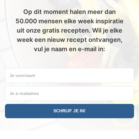
Op dit moment halen meer dan
50.000 mensen elke week inspiratie
uit onze gratis recepten. Wil je elke
week een nieuw recept ontvangen,
vul je naam en e-mail in:
Wil jij elke vrijdag een gratis Paleo recept ontvangen?
Je voornaam
Je e-mailadres