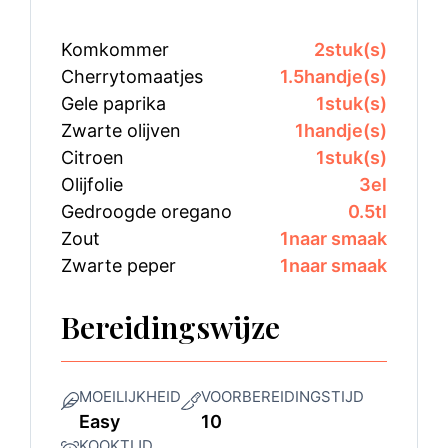
Komkommer
2
stuk(s)
Cherrytomaatjes
1.5
handje(s)
Gele paprika
1
stuk(s)
Zwarte olijven
1
handje(s)
Citroen
1
stuk(s)
Olijfolie
3
el
Gedroogde oregano
0.5
tl
Zout
1
naar smaak
Zwarte peper
1
naar smaak
Bereidingswijze
MOEILIJKHEID
VOORBEREIDINGSTIJD
Easy
10
KOOKTIJD