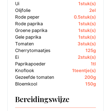
Ui
1
stuk(s)
Olijfolie
2
el
Rode peper
0.5
stuk(s)
Rode paprika
1
stuk(s)
Groene paprika
1
stuk(s)
Gele paprika
1
stuk(s)
Tomaten
3
stuk(s)
Cherrytomaatjes
125
g
Ei
2
stuk(s)
Paprikapoeder
1
tl
Knoflook
1
teentje(s)
Gezeefde tomaten
200
g
Bloemkool
150
g
Bereidingswijze