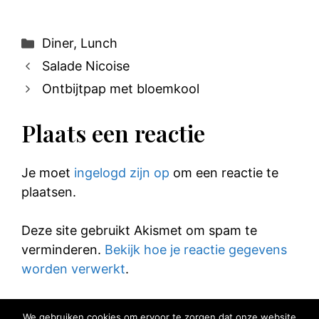
Categorieën
Diner
,
Lunch
Salade Nicoise
Ontbijtpap met bloemkool
Plaats een reactie
Je moet
ingelogd zijn op
om een reactie te
plaatsen.
Deze site gebruikt Akismet om spam te
verminderen.
Bekijk hoe je reactie gegevens
worden verwerkt
.
We gebruiken cookies om ervoor te zorgen dat onze website