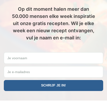
Op dit moment halen meer dan
50.000 mensen elke week inspiratie
uit onze gratis recepten. Wil je elke
week een nieuw recept ontvangen,
vul je naam en e-mail in:
Wil jij elke vrijdag een gratis Paleo recept ontvangen?
Je voornaam
Je e-mailadres