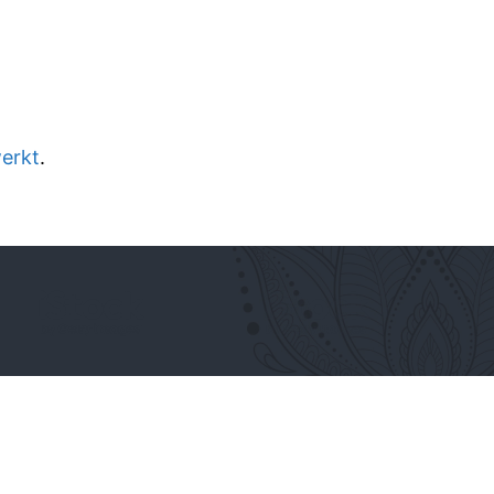
werkt
.