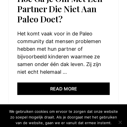
Partner Die Niet Aan
Paleo Doet?
Het komt vaak voor in de Paleo
community dat mensen problemen
hebben met hun partner of
bijvoorbeeld kinderen waarmee ze
samen onder één dak leven. Zij zijn
niet echt helemaal ...
READ MORE
We gebruiken cookies om ervoor te zorgen dat onze website
zo soepel mogelijk draait. Als je doorgaat met het gebruiken
van de website, gaan we er vanuit dat ermee instemt.
© 2025 Elke Hap Telt