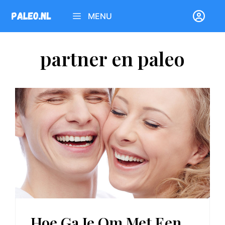
Ga
MENU
naar
de
inhoud
partner en paleo
Hoe Ga Je Om Met Een