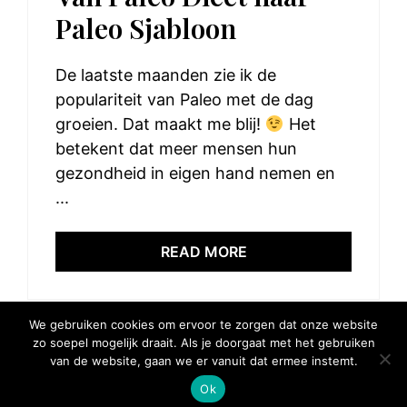
Paleo Sjabloon
De laatste maanden zie ik de
populariteit van Paleo met de dag
groeien. Dat maakt me blij!
Het
betekent dat meer mensen hun
gezondheid in eigen hand nemen en
...
READ MORE
We gebruiken cookies om ervoor te zorgen dat onze website
zo soepel mogelijk draait. Als je doorgaat met het gebruiken
van de website, gaan we er vanuit dat ermee instemt.
© 2025 Elke Hap Telt
Ok