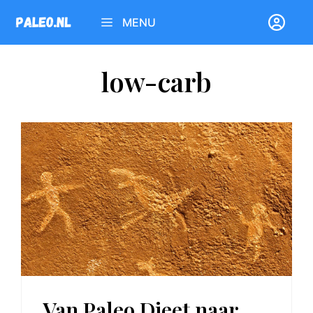
Ga
MENU
naar
de
inhoud
low-carb
Van Paleo Dieet naar