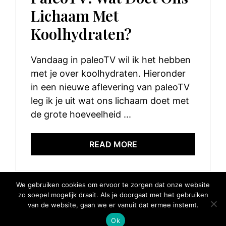
Lichaam Met
Koolhydraten?
Vandaag in paleoTV wil ik het hebben
met je over koolhydraten. Hieronder
in een nieuwe aflevering van paleoTV
leg ik je uit wat ons lichaam doet met
de grote hoeveelheid ...
READ MORE
We gebruiken cookies om ervoor te zorgen dat onze website
zo soepel mogelijk draait. Als je doorgaat met het gebruiken
van de website, gaan we er vanuit dat ermee instemt.
© 2025 Elke Hap Telt
Ok