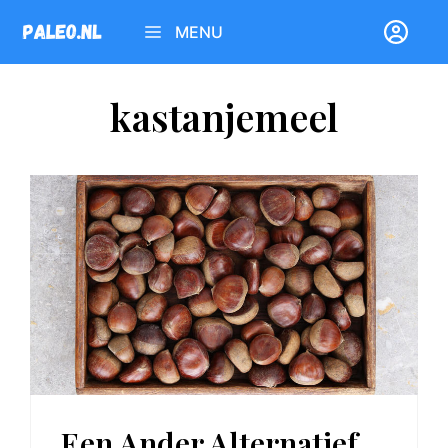
Ga
MENU
naar
de
inhoud
kastanjemeel
Een Ander Alternatief