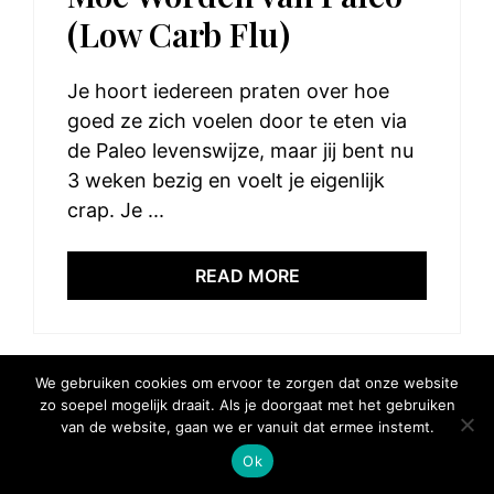
(Low Carb Flu)
Je hoort iedereen praten over hoe
goed ze zich voelen door te eten via
de Paleo levenswijze, maar jij bent nu
3 weken bezig en voelt je eigenlijk
crap. Je ...
READ MORE
We gebruiken cookies om ervoor te zorgen dat onze website
zo soepel mogelijk draait. Als je doorgaat met het gebruiken
© 2025 Elke Hap Telt
van de website, gaan we er vanuit dat ermee instemt.
Ok