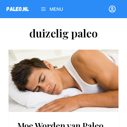
Ga
MENU
naar
de
inhoud
duizelig paleo
Moe Worden van Paleo