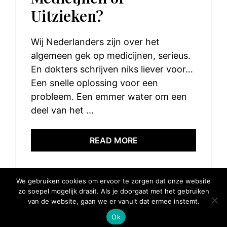
Uitzieken?
Wij Nederlanders zijn over het
algemeen gek op medicijnen, serieus.
En dokters schrijven niks liever voor…
Een snelle oplossing voor een
probleem. Een emmer water om een
deel van het ...
READ MORE
We gebruiken cookies om ervoor te zorgen dat onze website
zo soepel mogelijk draait. Als je doorgaat met het gebruiken
van de website, gaan we er vanuit dat ermee instemt.
© 2025 Elke Hap Telt
Ok