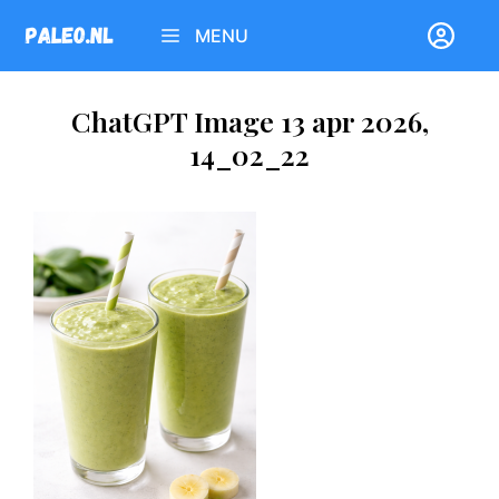
Ga
MENU
naar
de
inhoud
ChatGPT Image 13 apr 2026,
14_02_22