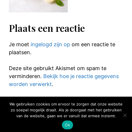
Plaats een reactie
Je moet
ingelogd zijn op
om een reactie te
plaatsen.
Deze site gebruikt Akismet om spam te
verminderen.
Bekijk hoe je reactie gegevens
worden verwerkt
.
We gebruiken cookies om ervoor te zorgen dat onze website
zo soepel mogelijk draait. Als je doorgaat met het gebruiken
van de website, gaan we er vanuit dat ermee instemt.
© 2025 Elke Hap Telt
Ok