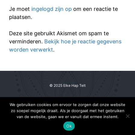
Je moet
ingelogd zijn op
om een reactie te
plaatsen.
Deze site gebruikt Akismet om spam te
verminderen.
Bekijk hoe je reactie gegevens
worden verwerkt
.
© 2025 Elke Hap Telt
We gebruiken cookies om ervoor te zorgen dat onze website
zo soepel mogelijk draait. Als je doorgaat met het gebruiken
van de website, gaan we er vanuit dat ermee instemt.
Ok