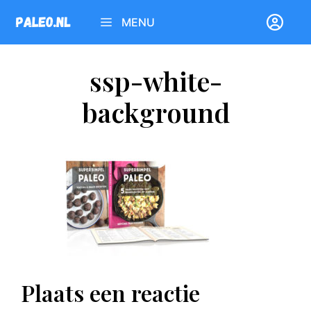
Ga
MENU
naar
de
inhoud
ssp-white-
background
Plaats een reactie