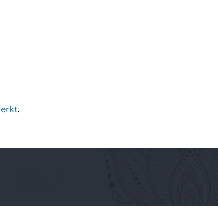
werkt
.