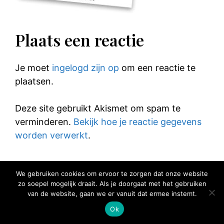
Plaats een reactie
Je moet
ingelogd zijn op
om een reactie te
plaatsen.
Deze site gebruikt Akismet om spam te
verminderen.
Bekijk hoe je reactie gegevens
worden verwerkt
.
We gebruiken cookies om ervoor te zorgen dat onze website
zo soepel mogelijk draait. Als je doorgaat met het gebruiken
van de website, gaan we er vanuit dat ermee instemt.
© 2025 Elke Hap Telt
Ok