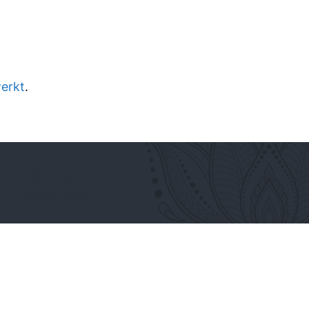
werkt
.