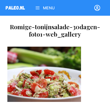
Ga
MENU
naar
de
inhoud
Romige-tonijnsalade-30dagen-
foto1-web_gallery