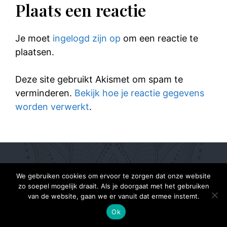
Plaats een reactie
Je moet
ingelogd zijn op
om een reactie te
plaatsen.
Deze site gebruikt Akismet om spam te
verminderen.
Bekijk hoe je reactie gegevens
worden verwerkt
.
© 2025 Elke Hap Telt
We gebruiken cookies om ervoor te zorgen dat onze website
zo soepel mogelijk draait. Als je doorgaat met het gebruiken
van de website, gaan we er vanuit dat ermee instemt.
Ok