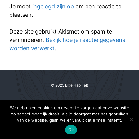
Je moet
ingelogd zijn op
om een reactie te
plaatsen.
Deze site gebruikt Akismet om spam te
verminderen.
Bekijk hoe je reactie gegevens
worden verwerkt
.
© 2025 Elke Hap Telt
We gebruiken cookies om ervoor te zorgen dat onze website
zo soepel mogelijk draait. Als je doorgaat met het gebruiken
van de website, gaan we er vanuit dat ermee instemt.
Ok