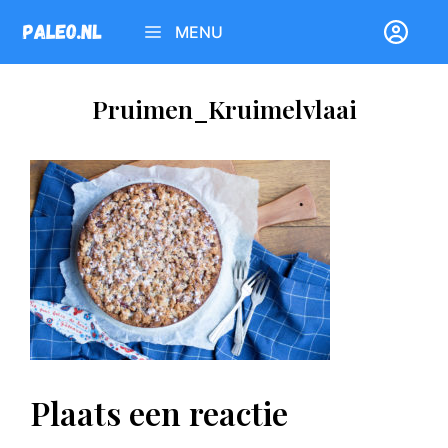
Ga
MENU
naar
de
inhoud
Pruimen_Kruimelvlaai
Plaats een reactie