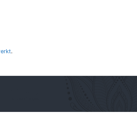
werkt
.