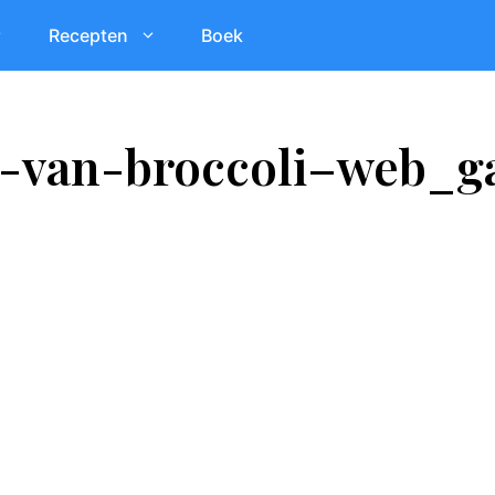
Recepten
Boek
a-van-broccoli–web_ga