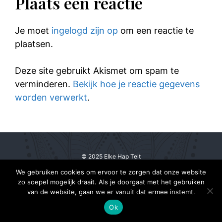
Plaats een reactie
Je moet
ingelogd zijn op
om een reactie te
plaatsen.
Deze site gebruikt Akismet om spam te
verminderen.
Bekijk hoe je reactie gegevens
worden verwerkt
.
© 2025 Elke Hap Telt
We gebruiken cookies om ervoor te zorgen dat onze website
zo soepel mogelijk draait. Als je doorgaat met het gebruiken
van de website, gaan we er vanuit dat ermee instemt.
Ok