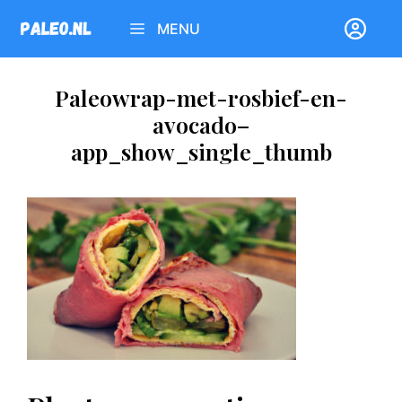
Ga
MENU
naar
de
inhoud
Paleowrap-met-rosbief-en-
avocado–
app_show_single_thumb