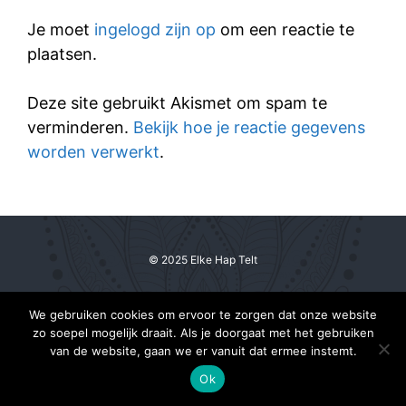
Je moet
ingelogd zijn op
om een reactie te
plaatsen.
Deze site gebruikt Akismet om spam te
verminderen.
Bekijk hoe je reactie gegevens
worden verwerkt
.
© 2025 Elke Hap Telt
We gebruiken cookies om ervoor te zorgen dat onze website
zo soepel mogelijk draait. Als je doorgaat met het gebruiken
van de website, gaan we er vanuit dat ermee instemt.
Ok