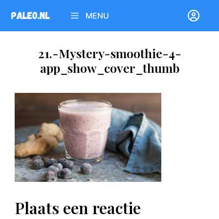
Ga
MENU
naar
de
inhoud
21.-Mystery-smoothie-4-
app_show_cover_thumb
Plaats een reactie