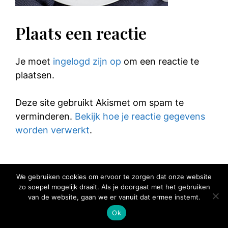
Plaats een reactie
Je moet
ingelogd zijn op
om een reactie te
plaatsen.
Deze site gebruikt Akismet om spam te
verminderen.
Bekijk hoe je reactie gegevens
worden verwerkt
.
We gebruiken cookies om ervoor te zorgen dat onze website
zo soepel mogelijk draait. Als je doorgaat met het gebruiken
© 2025 Elke Hap Telt
van de website, gaan we er vanuit dat ermee instemt.
Ok