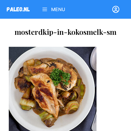
Ga
MENU
naar
de
inhoud
mosterdkip-in-kokosmelk-sm