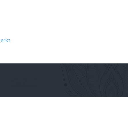
werkt
.