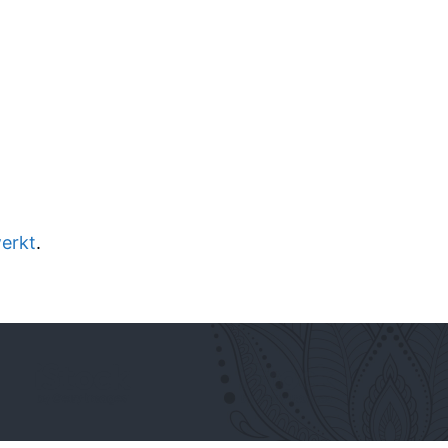
werkt
.